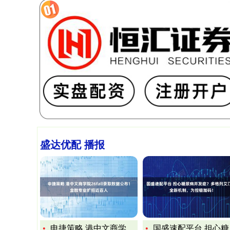
盛达优配 播报
申捷策略 港中文商学院26fall录取数据公布！金融专业扩招
国盛速配平台 担心糖尿病并发症？多格列艾汀以全新机制，为控糖