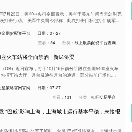
间7月23日，美军中央司令部表示，美军于美东时间当天21时完
晚打击行动。 美军中央司令部称，此次打击目标包括伊朗军....
沪深300
4704.61
.98%
53.30
1.15%
黄金期货配资平台
日期：07-27
查看：
54
分类：
线上股票配资平台查询
0座火车站将全面禁酒 | 新民侨梁
（DB）近日宣布，将于10月15日前分阶段在全国5400座火车
包括车站大厅、月台及通往月台的通道；部分站前广场也....
七星策略官网官网
日期：07-27
查看：
131
分类：
杠杆交易平台
载 “巴威”影响上海，上海城市运行基本平稳，未接报
市防汛指挥部办公室了解到，台风“巴威”登陆至今，上海城市运