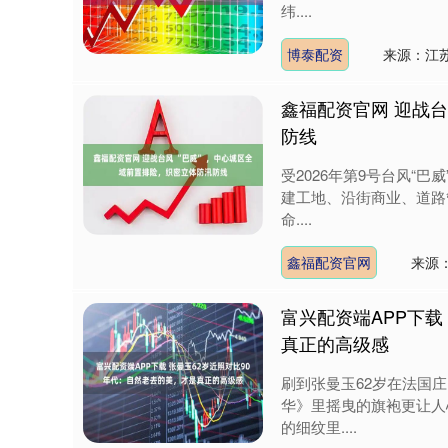
纬....
博泰配资
来源：江
鑫福配资官网 迎战台
防线
受2026年第9号台风“
建工地、沿街商业、道路
命....
鑫福配资官网
来源
富兴配资端APP下载
真正的高级感
刷到张曼玉62岁在法国
华》里摇曳的旗袍更让人
的细纹里....