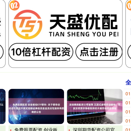
01
01
01
01
免费股票配资 创业板综ETF银华: 关于银华创业板综合交易型
深圳期货配资公司官网 沉浸式感悟劳动精神，平民女校携手静教院
01