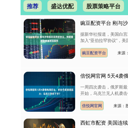
推荐
盛达优配
股票策略平台
豌豆配资平台 刚与
据新华社报道，美国白宫
加入“亚伯拉罕协议”，美国
豌豆配资平台
来源
倍悦网官网 5天4
一周四次袭击，俄罗斯最大
开始，乌克兰无人机袭击俄
倍悦网官网
来源：
西虹市配资 美国连