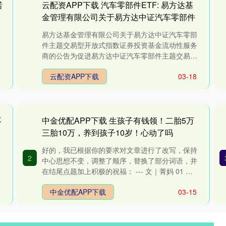
诺
云配资APP下载 汽车零部件ETF: 易方达基
金管理有限公司关于易方达中证汽车零部件
主题交易型开放式指数证券投资基金流动性
易方达基金管理有限公司关于易方达中证汽车零部
服务商的公告
件主题交易型开放式指数证券投资基金流动性服务
商的公告为促进易方达中证汽车零部件主题交易型
开放式指数证券投资基金（以下....
云配资APP下载
03-18
不
中金优配APP下载 生孩子有钱领！二胎5万
三胎10万，养到孩子10岁！心动了吗
好的，我已根据你的要求对文章进行了改写，保持
2
高
中心思想不变，调整了顺序，替换了部分词语，并
飞
在结尾点题加上积极的祝福： --- 文｜菁妈 01 常
听老人们说“有人才....
中金优配APP下载
03-15