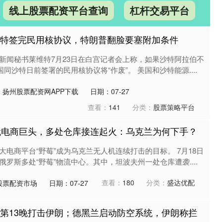
线上股票配资平台查询
杠杆交易平台
沙特签完民用核协议，特朗普翻脸要塞附加条件
新闻秘书莱维特7月23日在白宫记者会上称，如果沙特阿拉伯不
同沙特日前签署的民用核协议将“作废”。 美国和沙特能源....
：扬州股票配资网APP下载
日期：07-27
查看：
141
分类：
股票策略平台
袭俄电商巨头，多处仓库接连起火：乌克兰为何下手？
电商平台“野莓”成为乌克兰无人机连续打击的目标。 7月18日
罗斯多处“野莓”物流中心。其中，坦波夫州一处仓库遭袭....
查看：
180
分类：
盛达优配
股票配资市场
日期：07-27
续第13晚打击伊朗；德黑兰启动防空系统，伊朗称拦