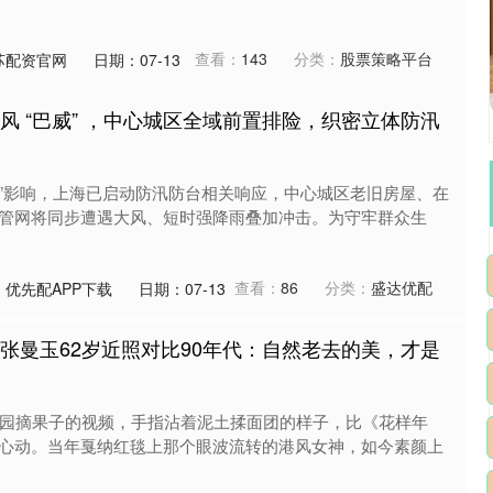
查看：
143
分类：
股票策略平台
苏配资官网
日期：07-13
风 “巴威” ，中心城区全域前置排险，织密立体防汛
巴威”影响，上海已启动防汛防台相关响应，中心城区老旧房屋、在
管网将同步遭遇大风、短时强降雨叠加冲击。为守牢群众生
查看：
86
分类：
盛达优配
：优先配APP下载
日期：07-13
 张曼玉62岁近照对比90年代：自然老去的美，才是
庄园摘果子的视频，手指沾着泥土揉面团的样子，比《花样年
心动。当年戛纳红毯上那个眼波流转的港风女神，如今素颜上