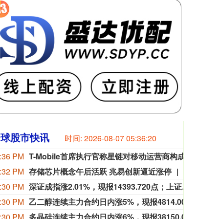
全球股市快讯
时间:
2026-08-07 05:36:22
:36 PM
T-Mobile首席执行官称星链对移动运营商构成的威胁被夸大
T-M
:32 PM
存储芯片概念午后活跃 兆易创新逼近涨停
存储芯片概念午后活跃，兆易创新逼近涨停，普冉股份、江波龙、德明利、北京君正、朗科科技、佰维存储、香农芯创跟涨。
:30 PM
深证成指涨2.01%，现报14393.720点；上证指数涨0.71%，现报3928.044点；创业板指涨2.78%，现报3613.465点。
深证成
:30 PM
乙二醇连续主力合约日内涨5%，现报4814.00元。
乙二醇
:30 PM
多晶硅连续主力合约日内涨6%，现报38150.00元。
多晶硅