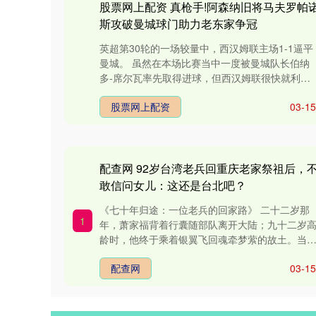
股票网上配资 真枪手!阿森纳旧将马夫罗帕
斯攻破曼城球门助力老东家争冠
英超第30轮的一场较量中，西汉姆联主场1-1逼平
曼城。 虽然在本场比赛当中一度被曼城队长伯纳
多-席尔瓦率先取得进球，但西汉姆联很快就利用
一次角球机会还以颜色，马....
股票网上配资
03-15
配查网 92岁台湾老兵回重庆老家祭祖后，
敢信问女儿：这还是台北吧？
《七十年归途：一位老兵的回家路》 二十二岁那
1
年，萧家福背着行囊随部队离开大陆；九十二岁
龄时，他终于乘着银翼飞回魂牵梦萦的故土。当
机降落在重庆江北国际机场，舷....
配查网
03-15