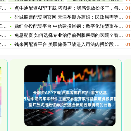
科
点牛通配资APP下载 塔图姆：我感觉放松多了，每场比赛有越来
01
盐城股票配资网官网 天津孕期办离婚：民政局需等30天冷静期吗
01
镕
鼎红金投配资平台 中信建投肖钢：数字化转型重在“转”，智能化
01
化
免息配资 如何选择专业治疗前列腺疾病的医院？看这里！
01
糖
钱来网配资平台 美联储保卫战进入司法肉搏阶段 法院成最后防线
01