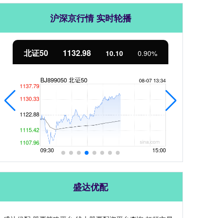
沪深京行情 实时轮播
北证50
1132.98
创
10.10
0.90%
盛达优配