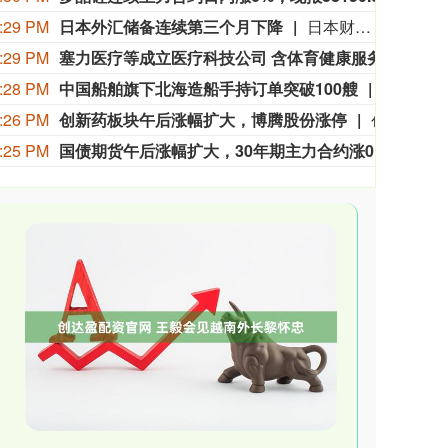
:29 PM
日本外汇储备连续第三个月下降
日本财务省7日公布的数据显示，截至今年7月末，日本外汇储备约为1.29万亿美元，较6月末减少3.77亿美元，为连续第三个月下降。日本财务省表示，外汇储备减少的原因是美国国债收益率上升，导致日本持有的美国国债等债券市值下降。数据显示，截至7月末，日本外汇储备中的证券资产约为9273.32亿美元，较6月末减少12.5亿美元。由于日本政府和央行7月底干预日元汇率，外汇储备变化受到市场关注。日本财务省表示，从交易达成到结算需要数天时间。因此，7月底干预汇率的影响尚未反映在此次统计数据中。（新华社）
:29 PM
塞力医疗等成立医疗科技公司 含体育健康服务业务
企查
:28 PM
中国船舶旗下北海造船手持订单突破100艘
据中国船
:26 PM
创新药板块午后涨幅扩大，博腾股份涨停
创新药板块午后涨幅扩大，博腾股份涨停，药石科技、皓元医药涨超15%，泓博医药、梅迪西、贝达药业跟涨。
:25 PM
国债期货午后涨幅扩大，30年期主力合约涨0.34%，续刷年内新高。
国债期