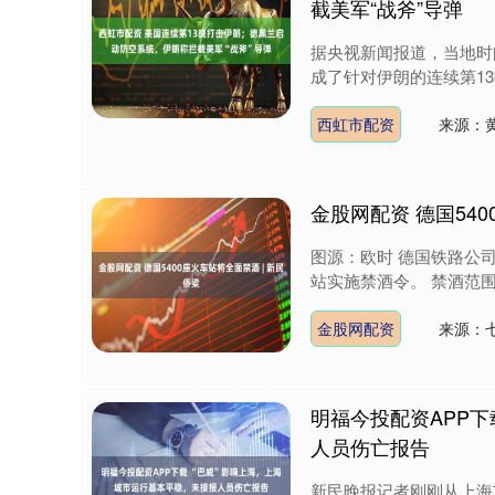
截美军“战斧”导弹
据央视新闻报道，当地时
成了针对伊朗的连续第13
深证成指
14388.97
9.29
0.75%
278.85
1
西虹市配资
来源：
金股网配资 德国540
图源：欧时 德国铁路公司
站实施禁酒令。 禁酒范围
金股网配资
来源：
明福今投配资APP下
人员伤亡报告
新民晚报记者刚刚从上海