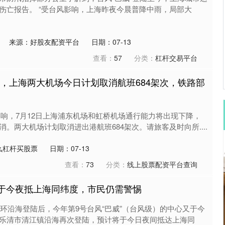
伤亡报告。 “受台风影响，上海昨夜今晨普降中雨，局部大
来源：好股友配资平台
日期：07-13
查看：
57
分类：
杠杆交易平台
响，上海两大机场今日计划取消航班684架次，铁路部
影响，7月12日上海浦东机场和虹桥机场通行能力将出现下降，
。两大机场计划取消进出港航班684架次。请旅客及时向所....
么杠杆买股票
日期：07-13
查看：
73
分类：
线上股票配资平台查询
计于今夜抵上海同纬度，市民仍需警惕
玉环沿海登陆后，今年第9号台风“巴威”（台风级）的中心又于今
乐清市清江镇沿海再次登陆，预计将于今日夜间抵达上海同