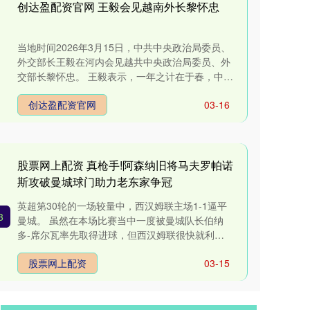
创达盈配资官网 王毅会见越南外长黎怀忠
当地时间2026年3月15日，中共中央政治局委员、
外交部长王毅在河内会见越共中央政治局委员、外
交部长黎怀忠。 王毅表示，一年之计在于春，中方
在中国全国两会结束后....
创达盈配资官网
03-16
股票网上配资 真枪手!阿森纳旧将马夫罗帕诺
斯攻破曼城球门助力老东家争冠
英超第30轮的一场较量中，西汉姆联主场1-1逼平
3
曼城。 虽然在本场比赛当中一度被曼城队长伯纳
多-席尔瓦率先取得进球，但西汉姆联很快就利用
一次角球机会还以颜色，马....
股票网上配资
03-15