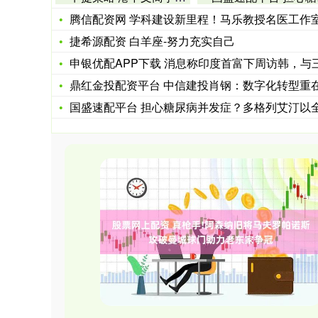
腾信配资网 学科建设新里程！马乐教授名医工作室在郑州科大男
捷希源配资 白羊座-努力充实自己
申银优配APP下载 消息称印度首富下周访韩，与三星电子李在
鼎红金投配资平台 中信建投肖钢：数字化转型重在“转”，智能
国盛速配平台 担心糖尿病并发症？多格列艾汀以全新机制，为控