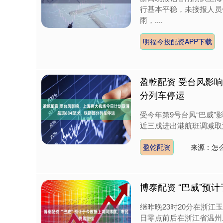
行基本平稳，未接报人员
雨，....
明福今投配资APP下载
盈乾配资 受台风影
分列车停运
受今年第9号台风“巴威”
近三成进出港航班调减取消
盈乾配资
来源：怎
博泰配资 “巴威”预
继昨晚23时20分在浙江
日零点前后在浙江省温州